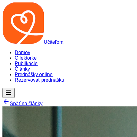
Učiteľom
.
Domov
O lektorke
Publikácie
Články
Prednášky online
Rezervovať prednášku
Späť na články