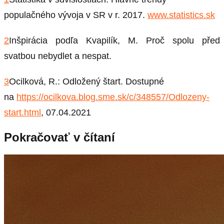
populačného vývoja v SR v r. 2017.
www.statistics.sk
2
Inšpirácia podľa Kvapilík, M. Proč spolu před
svatbou nebydlet a nespat.
3
Ocilková, R.: Odložený štart. Dostupné
na
https://ocilkova.blog.sme.sk/c/348557/Odlozeny-
start.html
, 07.04.2021
Pokračovať v čítaní