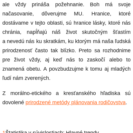
ale vždy prináša požehnanie. Boh má svoje
načasovanie, dôverujme MU. Hranice, ktoré
dostávame v tejto oblasti, sú hranice lásky, ktoré nás
chránia, napĺňajú náš život skutočným šťastím
a nevedú nás ku skratkám, ku ktorým má naša ľudská
prirodzenosť často tak blízko. Preto sa rozhodnime
pre život vždy, aj keď nás to zaskočí alebo to
znamená obetu. A povzbudzujme k tomu aj mladých
ľudí nám zverených.
Z morálno-etického a kresťanského hľadiska sú
dovolené
prirodzené metódy plánovania rodičovstva
.
1
Štatistika v súvislostiach: Hlavné trendy