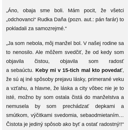
„Áno, obaja sme boli. Mám pocit, že všetci
„odchovanci“ Rudka Daňa (pozn. aut.: pán farár) to
pokladali za samozrejmé.“
„Ja som nebola, môj manžel bol. V našej rodine sa
to nenosilo. Ale môžem svedčiť, že od kedy som
objavila čistou, objavila som radosť
a sebaúctu.
Keby mi v 15-tich mal kto povedať
,
že sú aj iné spôsoby prejavu lásky, primerané veku
a vzťahu, a hlavne, že láska a city vôbec nie je to
isté, možno by som ostala čistá do manželstva a
nemusela by som prechádzať depkami a
smútkom, výčitkami svedomia, sebaodmietaním…
Čistota je jediný spôsob ako byť a ostať radostný!!“