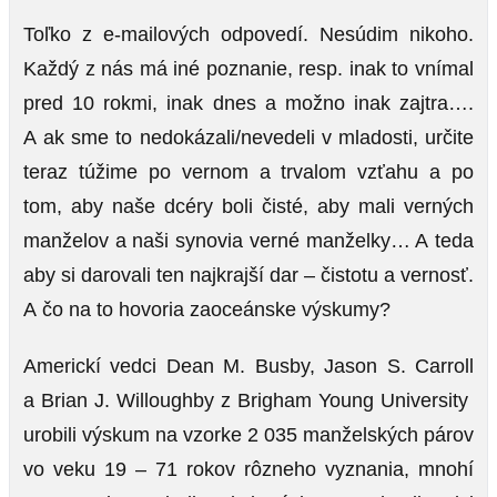
Toľko z e-mailových odpovedí. Nesúdim nikoho.
Každý z nás má iné poznanie, resp. inak to vnímal
pred 10 rokmi, inak dnes a možno inak zajtra….
A ak sme to nedokázali/nevedeli v mladosti, určite
teraz túžime po vernom a trvalom vzťahu a po
tom, aby naše dcéry boli čisté, aby mali verných
manželov a naši synovia verné manželky… A teda
aby si darovali ten najkrajší dar – čistotu a vernosť.
A čo na to hovoria zaoceánske výskumy?
Americkí vedci Dean M. Busby, Jason S. Carroll
a Brian J. Willoughby z Brigham Young University
urobili výskum na vzorke 2 035 manželských párov
vo veku 19 – 71 rokov rôzneho vyznania, mnohí