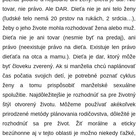
tovar, nie právo. Ale DAR. Dieťa nie je ani telo ženy
(ľudské telo nemá 20 prstov na rukách, 2 srdcia…),
žeby o jeho živote mohla rozhodovať žena alebo muž.
Dieťa nie je ani tovar (nesmie byť na predaj), ani
právo (neexistuje právo na dieťa. Existuje len právo
dieťaťa na otca a mamu.). Dieťa je dar, ktorý môže
byť človeku zverený. Ak si manželia chcú naplánovať
čas počatia svojich detí, je potrebné poznať cyklus
ženy a tomu prispôsobiť manželské sexuálne
spolužitie. Najdôležitejšie je rozhodnúť sa pre životný
štýl otvorený životu. Môžeme používať akékoľvek
prirodzené metódy plánovania rodičovstva, dôležité je
rozhodnúť sa pre život. Žiť morálne a eticky
bezúhonne aj v tejto oblasti je možno niekedy ťažké,