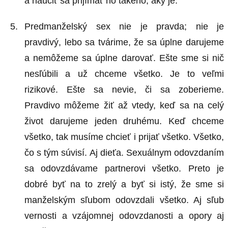
a naučiť sa prijímať ho takého, aký je.
Predmanželský sex nie je pravda; nie je
pravdivý, lebo sa tvárime, že sa úplne darujeme
a nemôžeme sa úplne darovať. Ešte sme si nič
nesľúbili a už chceme všetko. Je to veľmi
rizikové. Ešte sa nevie, či sa zoberieme.
Pravdivo môžeme žiť až vtedy, keď sa na celý
život darujeme jeden druhému. Keď chceme
všetko, tak musíme chcieť i prijať všetko. Všetko,
čo s tým súvisí. Aj dieťa. Sexuálnym odovzdaním
sa odovzdávame partnerovi všetko. Preto je
dobré byť na to zrelý a byť si istý, že sme si
manželským sľubom odovzdali všetko. Aj sľub
vernosti a vzájomnej odovzdanosti a opory aj