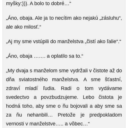
myšky:))). A bolo to dobré…“
„Áno, obaja. Ale ja to necítim ako nejakú „zásluhu“,
ale ako milosť.“
„Aj my sme vstúpili do manželstva „čistí ako ľalie“.“
„Áno, obaja ……. a oplatilo sa to.“
„My dvaja s manželom sme vydržali v čistote až do
dňa sviatostného manželstva. A sme šťastní,
zdraví mladí ľudia. Radi o tom vydávame
svedectvo a povzbudzujeme. Lebo čistota je
hodná toho, aby sme o ňu bojovali a aby sme sa
za ňu nehanbili… Pretože je predpokladom
vernosti v manželstve….. a vôbec…“