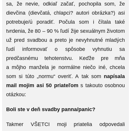
sa, že nevie, odkiaľ začať, pochopila som, že
dievčina (dievčatá, chlapci? autori obrázka?) asi
potrebuje/ú poradiť. Počula som i čítala také
tvrdenia, že 80 – 90 % ľudí žije sexuálnym životom
už pred svadbou a preto je nevyhnutné mladých
ľudí informovať o spôsobe vyhnutiu sa
predčasnému tehotenstvu. Keďže pre mňa
a môjho manžela je normálne niečo iné, chcela
som si túto „normu“ overiť. A tak som
napísala
mail mojim asi 50 priateľom
s takouto osobnou
otázkou:
Boli ste v deň svadby panna/panic?
Takmer VŠETCI moji priatelia odpovedali