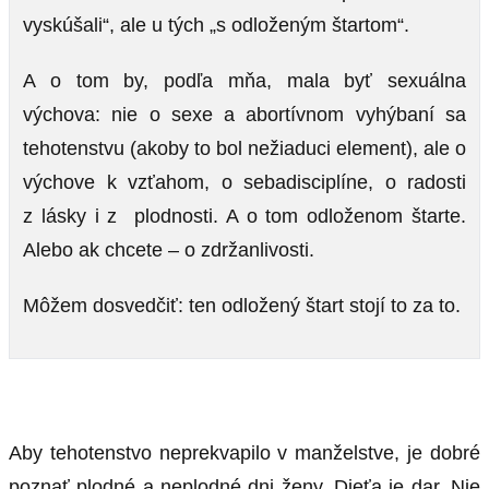
vyskúšali“, ale u tých „s odloženým štartom“.
A o tom by, podľa mňa, mala byť sexuálna
výchova: nie o sexe a abortívnom vyhýbaní sa
tehotenstvu (akoby to bol nežiaduci element), ale o
výchove k vzťahom, o sebadisciplíne, o radosti
z lásky i z plodnosti. A o tom odloženom štarte.
Alebo ak chcete – o zdržanlivosti.
Môžem dosvedčiť: ten odložený štart stojí to za to.
Aby tehotenstvo neprekvapilo v manželstve, je dobré
poznať plodné a neplodné dni ženy. Dieťa je dar. Nie