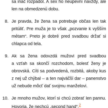
sa ináč rozpadol. A sex ho neupevní navždy, ale
len na obmedzenú dobu.
Je pravda, že žena sa potrebuje občas len tak
pritúliť. Pre muža je to však „pozvanie k vyšším
métam“. Preto je dobré pred svadbou držať si
chlapca od tela.
Ak sa žena odovzdá mužovi pred svadbou
a vzťah sa skončí rozchodom, bolesť ženy je
obrovská. Cíti sa podvedená, rozbitá, akoby kus
z nej už chýbal – a ten najväčší dar – panenstvo
už nebude môcť dať svojmu manželovi.
Je mnoho mužov, ktorí si chcú zobrať len pannu.
2
Hovoria, že nechcú „second hand“.