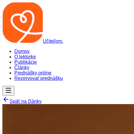
Učiteľom
.
Domov
O lektorke
Publikácie
Články
Prednášky online
Rezervovať prednášku
Späť na články