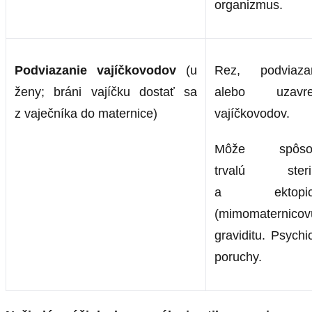
organizmus.
Podviazanie vajíčkovodov
(u
Rez, podviaza
ženy; bráni vajíčku dostať sa
alebo uzavre
z vaječníka do maternice)
vajíčkovodov.
Môže spôsob
trvalú steril
a ektopic
(mimomaternicov
graviditu. Psychi
poruchy.