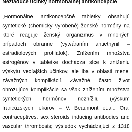
Nežiadúce účinky hormonálnej antikoncepcie
„Hormonálne antikoncepčné tabletky obsahujú
syntetické (chemicky vyrobené) ženské hormóny na
ktoré reaguje ženský organizmus v mnohých
prípadoch obranne (vytváraním antiethynil –
estradiolových protilátok). Znížením množstva
estrogénov v tabletke dochádza síce k zníženiu
výskytu vedľajších účinkov, ale iba v oblasti menej
závažných komplikácií. Závažné, často život
ohrozujúce
komplikácie sa však znížením množstva
syntetických hormónov neznížili. (výskum
francúzskych lekárov – V. Beaumont et.al.: Oral
contraceptives, sex steroids inducing antibodies and
vascular thrombosis; výsledok vychádzajúci z 1318