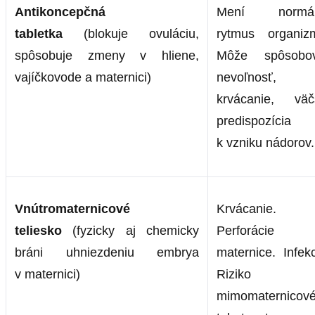
Antikoncepčná
Mení normál
tabletka
(blokuje ovuláciu,
rytmus organiz
spôsobuje zmeny v hliene,
Môže spôsobo
vajíčkovode a maternici)
nevoľnosť,
krvácanie, väč
predispozícia
k vzniku nádorov.
Vnútromaternicové
Krvácanie.
teliesko
(fyzicky aj chemicky
Perforácie
bráni uhniezdeniu embrya
maternice. Infekc
v maternici)
Riziko
mimomaternicov