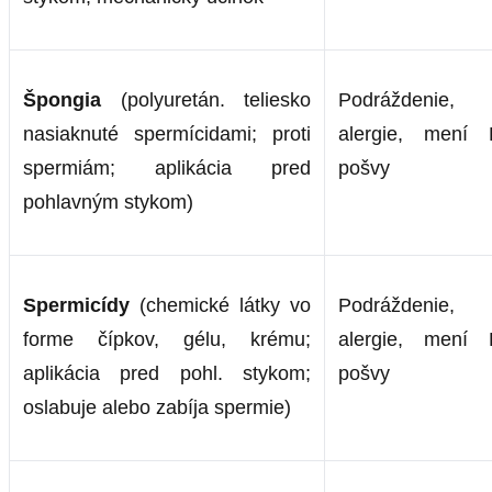
Špongia
(polyuretán. teliesko
Podráždenie,
nasiaknuté spermícidami; proti
alergie, mení
spermiám; aplikácia pred
pošvy
pohlavným stykom)
Spermicídy
(chemické látky vo
Podráždenie,
forme čípkov, gélu, krému;
alergie, mení
aplikácia pred pohl. stykom;
pošvy
oslabuje alebo zabíja spermie)