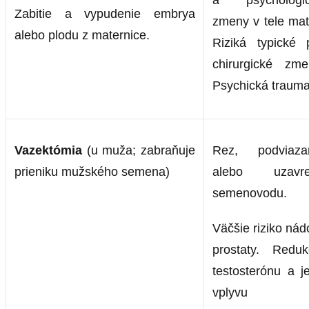
a psychologi
Zabitie a vypudenie embrya
zmeny v tele mat
alebo plodu z maternice.
Riziká typické 
chirurgické zme
Psychická trauma
Vazektómia
(u muža; zabraňuje
Rez, podviaza
prieniku mužského semena)
alebo uzavre
semenovodu.
Väčšie riziko nád
prostaty. Reduk
testosterónu a j
vplyvu 