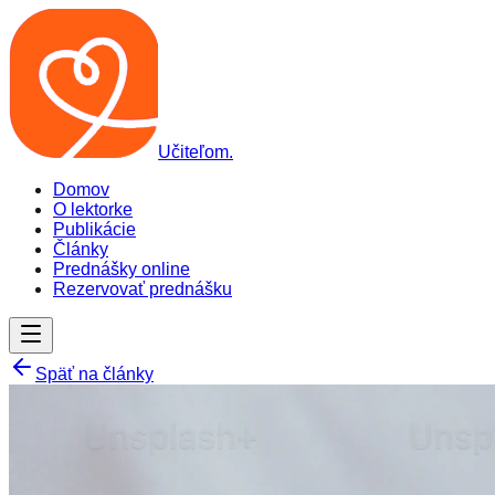
Učiteľom
.
Domov
O lektorke
Publikácie
Články
Prednášky online
Rezervovať prednášku
Späť na články