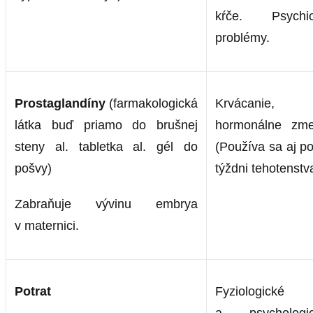
kŕče. Psychi
problémy.
Prostaglandíny
(farmakologická
Krvácanie,
látka buď priamo do brušnej
hormonálne zm
steny al. tabletka al. gél do
(Používa sa aj po
pošvy)
týždni tehotenstv
Zabraňuje vývinu embrya
v maternici.
Potrat
Fyziologické