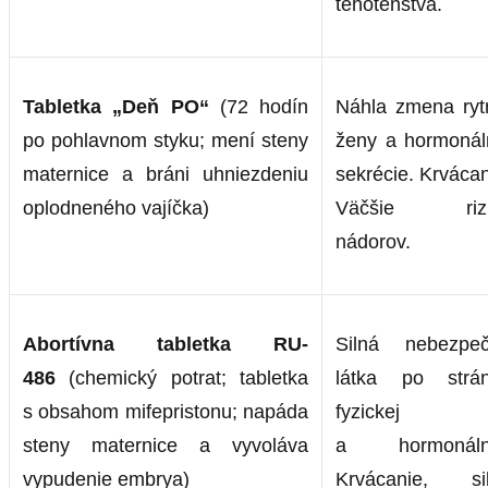
tehotenstva.
Tabletka „Deň PO“
(72 hodín
Náhla zmena ry
po pohlavnom styku; mení steny
ženy a hormonál
maternice a bráni uhniezdeniu
sekrécie. Krvácan
oplodneného vajíčka)
Väčšie rizi
nádorov.
Abortívna tabletka RU-
Silná nebezpe
486
(chemický potrat; tabletka
látka po strá
s obsahom mifepristonu; napáda
fyzickej
steny maternice a vyvoláva
a hormonálne
vypudenie embrya)
Krvácanie, si