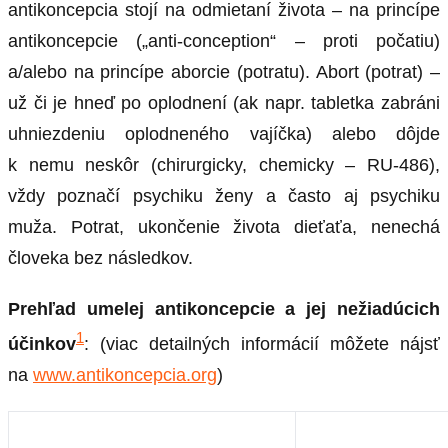
antikoncepcia stojí na odmietaní života – na princípe
antikoncepcie („anti-conception“ – proti počatiu)
a/alebo na princípe aborcie (potratu). Abort (potrat) –
už či je hneď po oplodnení (ak napr. tabletka zabráni
uhniezdeniu oplodneného vajíčka) alebo dôjde
k nemu neskôr (chirurgicky, chemicky – RU-486),
vždy poznačí psychiku ženy a často aj psychiku
muža. Potrat, ukončenie života dieťaťa, nenechá
človeka bez následkov.
Prehľad umelej antikoncepcie a jej nežiadúcich
1
účinkov
: (viac detailných informácií môžete nájsť
na
www.antikoncepcia.org
)