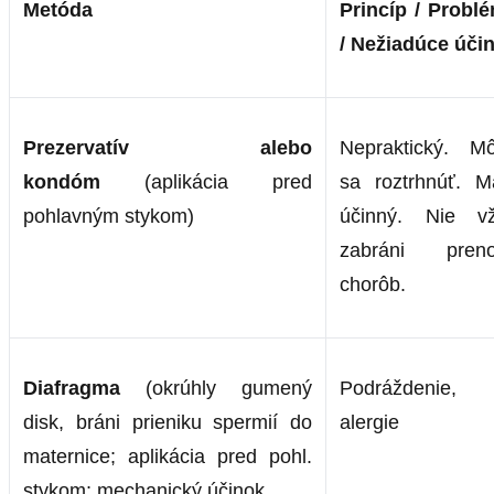
Metóda
Princíp / Probl
/ Nežiadúce úči
Prezervatív alebo
Nepraktický. M
kondóm
(aplikácia pred
sa roztrhnúť. M
pohlavným stykom)
účinný. Nie v
zabráni pren
chorôb.
Diafragma
(okrúhly gumený
Podráždenie,
disk, bráni prieniku spermií do
alergie
maternice; aplikácia pred pohl.
stykom; mechanický účinok